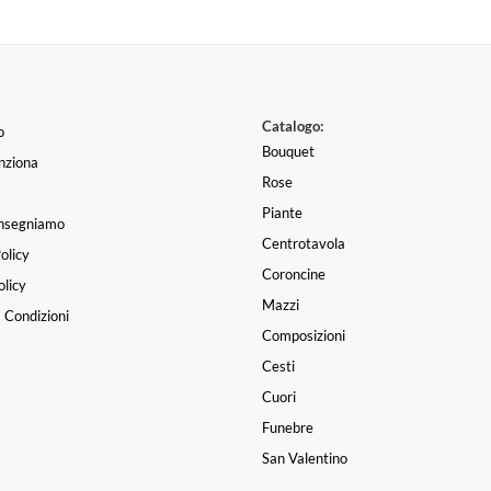
Catalogo:
o
Bouquet
nziona
Rose
Piante
nsegniamo
Centrotavola
olicy
Coroncine
licy
Mazzi
 Condizioni
Composizioni
Cesti
Cuori
Funebre
San Valentino